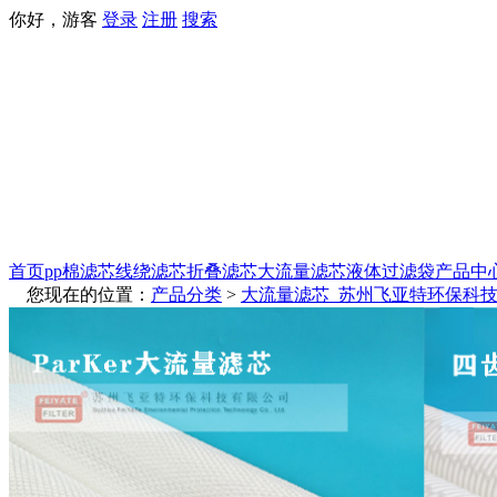
你好，游客
登录
注册
搜索
首页
pp棉滤芯
线绕滤芯
折叠滤芯
大流量滤芯
液体过滤袋
产品中
您现在的位置：
产品分类
>
大流量滤芯_苏州飞亚特环保科